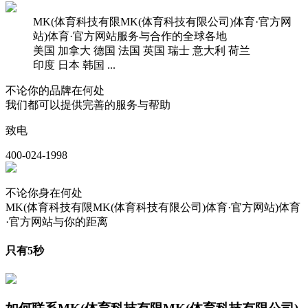
MK(体育科技有限MK(体育科技有限公司)体育·官方网
站)体育·官方网站服务与合作的全球各地
美国
加拿大
德国
法国
英国
瑞士
意大利
荷兰
印度
日本
韩国
...
不论你的品牌在何处
我们都可以提供完善的服务与帮助
致电
400-024-1998
不论你身在何处
MK(体育科技有限MK(体育科技有限公司)体育·官方网站)体育
·官方网站与你的距离
只有5秒