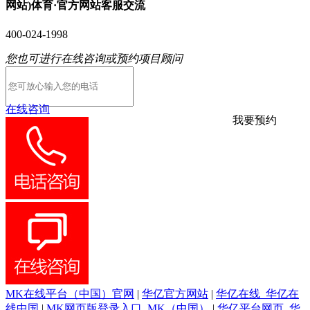
网站)体育·官方网站客服交流
400-024-1998
您也可进行在线咨询或预约项目顾问
在线咨询
我要预约
MK在线平台（中国）官网
|
华亿官方网站
|
华亿在线_华亿在
线中国
|
MK网页版登录入口_MK（中国）
|
华亿平台网页_华