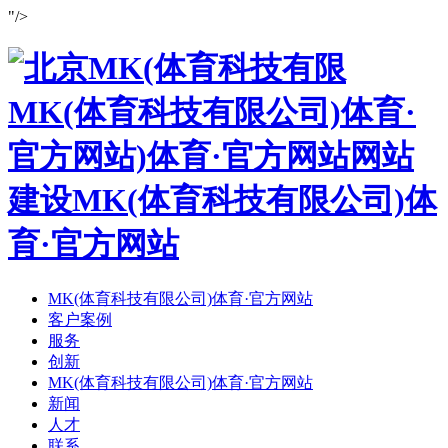
"/>
MK(体育科技有限公司)体育·官方网站
客户案例
服务
创新
MK(体育科技有限公司)体育·官方网站
新闻
人才
联系