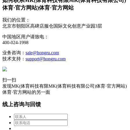
如何联系MK(体育科技有限MK(体育科技有限公司)
体育·官方网站)体育·官方网站
我们的位置：
北京市朝阳区高碑店服仓国际文化创意产业园3层
中国地区用户请致电：
400-024-1998
业务咨询：
sale@hongru.com
技术支持：
support@hongru.com
扫一扫
发现MK(体育科技有限MK(体育科技有限公司)体育·官方网站)
体育·官方网站的另一面
线上咨询与回馈