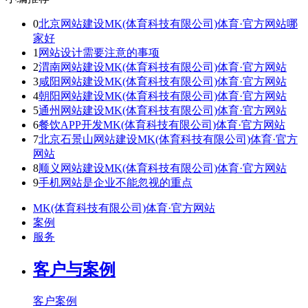
0
北京网站建设MK(体育科技有限公司)体育·官方网站哪
家好
1
网站设计需要注意的事项
2
渭南网站建设MK(体育科技有限公司)体育·官方网站
3
咸阳网站建设MK(体育科技有限公司)体育·官方网站
4
朝阳网站建设MK(体育科技有限公司)体育·官方网站
5
通州网站建设MK(体育科技有限公司)体育·官方网站
6
餐饮APP开发MK(体育科技有限公司)体育·官方网站
7
北京石景山网站建设MK(体育科技有限公司)体育·官方
网站
8
顺义网站建设MK(体育科技有限公司)体育·官方网站
9
手机网站是企业不能忽视的重点
MK(体育科技有限公司)体育·官方网站
案例
服务
客户与案例
客户案例