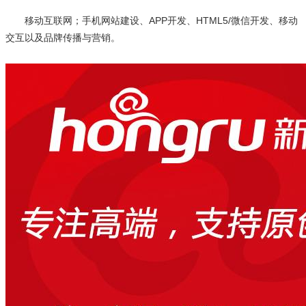
移动互联网；手机网站建设、APP开发、HTML5/微信开发、移动
交互以及品牌传播与营销。