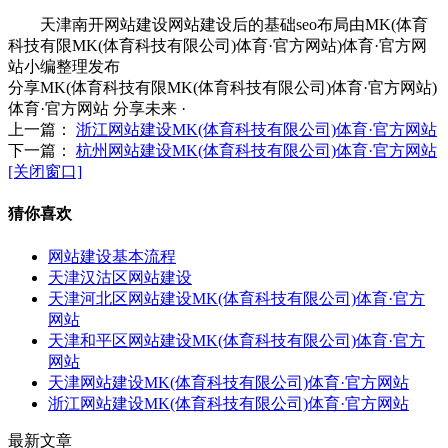
天津南开网站建设网站建设后的基础seo布局由MK(体育
科技有限MK(体育科技有限公司)体育·官方网站)体育·官方网
站小编整理发布
分享MK(体育科技有限MK(体育科技有限公司)体育·官方网站)
体育·官方网站 分享未来 ·
上一篇：
浙江网站建设MK(体育科技有限公司)体育·官方网站
下一篇：
杭州网站建设MK(体育科技有限公司)体育·官方网站
[关闭窗口]
猜你喜欢
网站建设基本流程
天津汉沽区网站建设
天津河北区网站建设MK(体育科技有限公司)体育·官方
网站
天津和平区网站建设MK(体育科技有限公司)体育·官方
网站
天津网站建设MK(体育科技有限公司)体育·官方网站
浙江网站建设MK(体育科技有限公司)体育·官方网站
最新文章