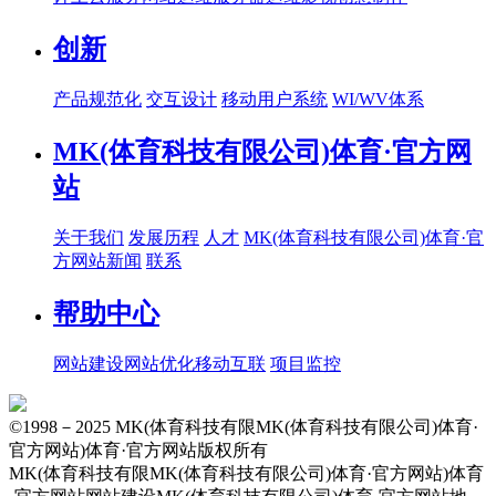
创新
产品规范化
交互设计
移动用户系统
WI/WV体系
MK(体育科技有限公司)体育·官方网
站
关于我们
发展历程
人才
MK(体育科技有限公司)体育·官
方网站新闻
联系
帮助中心
网站建设
网站优化
移动互联
项目监控
©1998－2025 MK(体育科技有限MK(体育科技有限公司)体育·
官方网站)体育·官方网站
版权所有
MK(体育科技有限MK(体育科技有限公司)体育·官方网站)体育