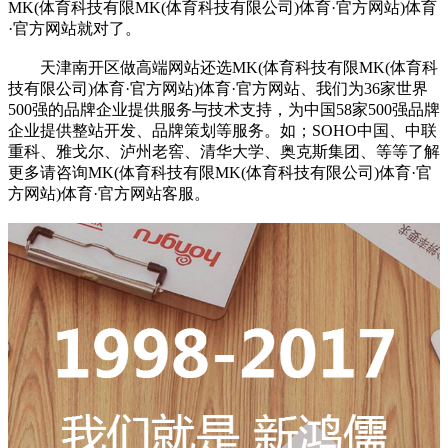
MK(体育科技有限MK(体育科技有限公司)体育·官方网站)体育
·官方网站就对了。
天津南开区做高端网站还选MK(体育科技有限MK(体育科
技有限公司)体育·官方网站)体育·官方网站、我们为36家世界
500强的品牌企业提供服务与技术支持，为中国58家500强品牌
企业提供整站开发、品牌策划等服务。如；SOHO中国、中联
重科、雅戈尔、泸州老窖、清华大学、奥克斯集团、等等了解
更多请咨询MK(体育科技有限MK(体育科技有限公司)体育·官
方网站)体育·官方网站客服。