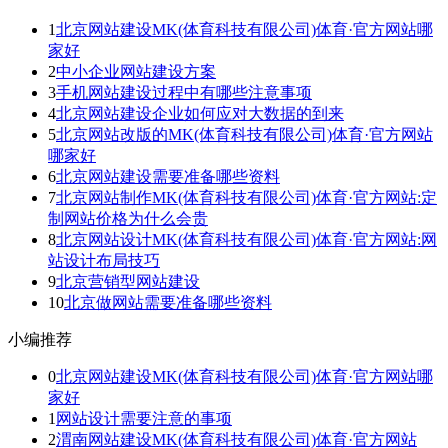
1
北京网站建设MK(体育科技有限公司)体育·官方网站哪
家好
2
中小企业网站建设方案
3
手机网站建设过程中有哪些注意事项
4
北京网站建设企业如何应对大数据的到来
5
北京网站改版的MK(体育科技有限公司)体育·官方网站
哪家好
6
北京网站建设需要准备哪些资料
7
北京网站制作MK(体育科技有限公司)体育·官方网站:定
制网站价格为什么会贵
8
北京网站设计MK(体育科技有限公司)体育·官方网站:网
站设计布局技巧
9
北京营销型网站建设
10
北京做网站需要准备哪些资料
小编推荐
0
北京网站建设MK(体育科技有限公司)体育·官方网站哪
家好
1
网站设计需要注意的事项
2
渭南网站建设MK(体育科技有限公司)体育·官方网站