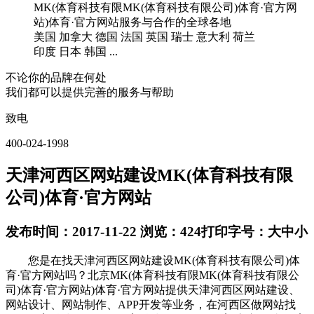
MK(体育科技有限MK(体育科技有限公司)体育·官方网
站)体育·官方网站服务与合作的全球各地
美国
加拿大
德国
法国
英国
瑞士
意大利
荷兰
印度
日本
韩国
...
不论你的品牌在何处
我们都可以提供完善的服务与帮助
致电
400-024-1998
天津河西区网站建设MK(体育科技有限
公司)体育·官方网站
发布时间：2017-11-22
浏览：424
打印
字号：
大
中
小
您是在找天津河西区网站建设MK(体育科技有限公司)体
育·官方网站吗？北京MK(体育科技有限MK(体育科技有限公
司)体育·官方网站)体育·官方网站提供天津河西区网站建设、
网站设计、网站制作、APP开发等业务，在河西区做网站找