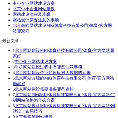
中小企业网站建设方案
北京中小企业网站建设
网站建设流程及步骤
网站设计需要注意的事项
北京高端网站建设MK(体育科技有限公司)体育·官方网
站哪家好
最新文章
1
北京网站建设MK(体育科技有限公司)体育·官方网站哪
家好
2
中小企业网站建设方案
3
手机网站建设过程中有哪些注意事项
4
北京网站建设企业如何应对大数据的到来
5
北京网站改版的MK(体育科技有限公司)体育·官方网站
哪家好
6
北京网站建设需要准备哪些资料
7
北京网站制作MK(体育科技有限公司)体育·官方网站:定
制网站价格为什么会贵
8
北京网站设计MK(体育科技有限公司)体育·官方网站:网
站设计布局技巧
9
北京营销型网站建设