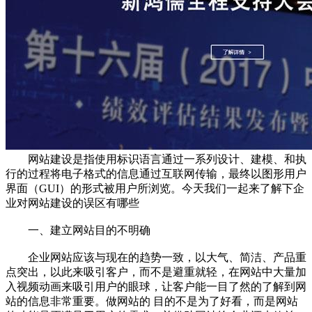
网站建设是指使用标识语言通过一系列设计、建模、和执
行的过程将电子格式的信息通过互联网传输，最终以图形用户
界面（GUI）的形式被用户所浏览。今天我们一起来了解下企
业对网站建设的误区有哪些
一、建立网站目的不明确
企业网站应该与现在的趋势一致，以大气、简洁、产品重
点突出，以此来吸引客户，而不是避重就轻，在网站中大量加
入视频动画来吸引用户的眼球，让客户能一目了然的了解到网
站的信息非常重要。做网站的 目的不是为了好看，而是网站