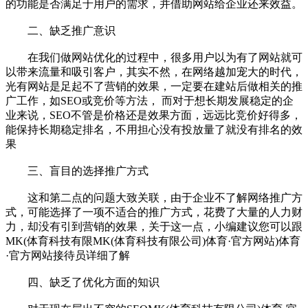
的功能是否满足于用户的需求，并借助网站给企业还来效益。
二、缺乏推广意识
在我们做网站优化的过程中，很多用户以为有了网站就可
以带来流量和吸引客户，其实不然，在网络越加宠大的时代，
光有网站是足起不了营销的效果，一定要在建站后做相关的推
广工作，如SEO或竞价等方法， 而对于想长期发展稳定的企
业来说，SEO不管是价格还是效果方面，远远比竞价好得多，
能保持长期稳定排名，不用担心没有投放量了就没有排名的效
果
三、盲目的选择推广方式
这和第二点的问题大致关联，由于企业不了解网络推广方
式，可能选择了一项不适合的推广方式，花费了大量的人力财
力，却没有引到营销的效果，关于这一点，小编建议您可以跟
MK(体育科技有限MK(体育科技有限公司)体育·官方网站)体育
·官方网站接待员详细了解
四、缺乏了优化方面的知识