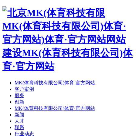
MK(体育科技有限公司)体育·官方网站
客户案例
服务
创新
MK(体育科技有限公司)体育·官方网站
新闻
人才
联系
行业动态