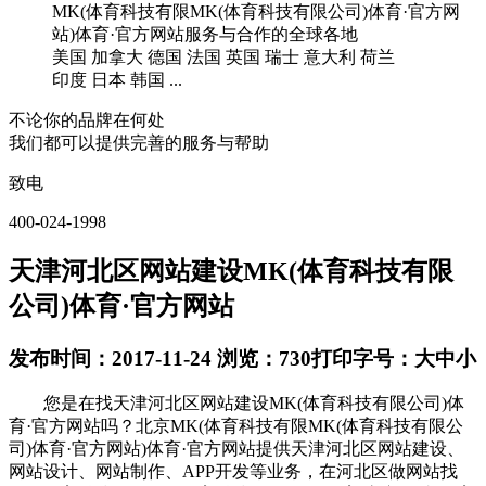
MK(体育科技有限MK(体育科技有限公司)体育·官方网
站)体育·官方网站服务与合作的全球各地
美国
加拿大
德国
法国
英国
瑞士
意大利
荷兰
印度
日本
韩国
...
不论你的品牌在何处
我们都可以提供完善的服务与帮助
致电
400-024-1998
天津河北区网站建设MK(体育科技有限
公司)体育·官方网站
发布时间：2017-11-24
浏览：730
打印
字号：
大
中
小
您是在找天津河北区网站建设MK(体育科技有限公司)体
育·官方网站吗？北京MK(体育科技有限MK(体育科技有限公
司)体育·官方网站)体育·官方网站提供天津河北区网站建设、
网站设计、网站制作、APP开发等业务，在河北区做网站找