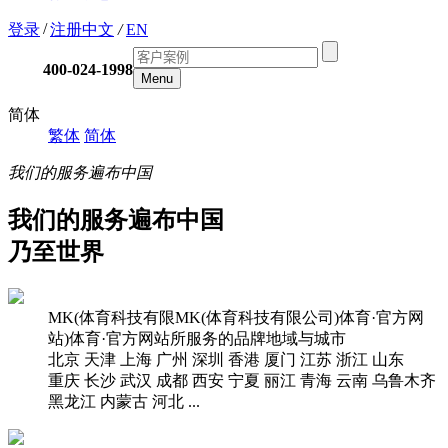
/
登录
注册
中文
/
EN
400-024-1998
Menu
简体
繁体
简体
我们的服务遍布中国
我们的服务遍布中国
乃至世界
MK(体育科技有限MK(体育科技有限公司)体育·官方网
站)体育·官方网站所服务的品牌地域与城市
北京
天津
上海
广州
深圳
香港
厦门
江苏
浙江
山东
重庆
长沙
武汉
成都
西安
宁夏
丽江
青海
云南
乌鲁木齐
黑龙江
内蒙古
河北
...