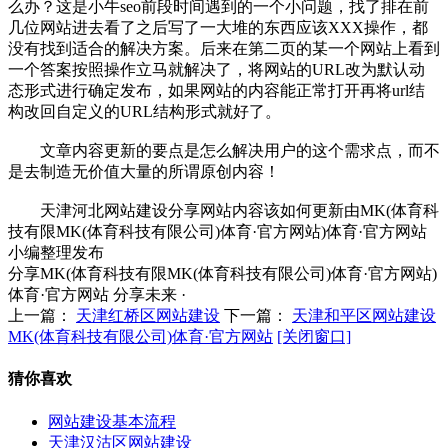
么办？这是小牛seo前段时间遇到的一个小问题，找了排在前
几位网站进去看了之后写了一大堆的东西应该XXX操作，都
没有找到适合的解决方案。后来在第二页的某一个网站上看到
一个答案按照操作立马就解决了，将网站的URL改为默认动
态形式进行确定发布，如果网站的内容能正常打开再将url结
构改回自定义的URL结构形式就好了。
文章内容更新的要点是怎么解决用户的这个需求点，而不
是去制造无价值大量的所谓原创内容！
天津河北网站建设分享网站内容该如何更新由MK(体育科
技有限MK(体育科技有限公司)体育·官方网站)体育·官方网站
小编整理发布
分享MK(体育科技有限MK(体育科技有限公司)体育·官方网站)
体育·官方网站 分享未来 ·
上一篇：
天津红桥区网站建设
下一篇：
天津和平区网站建设
MK(体育科技有限公司)体育·官方网站
[关闭窗口]
猜你喜欢
网站建设基本流程
天津汉沽区网站建设