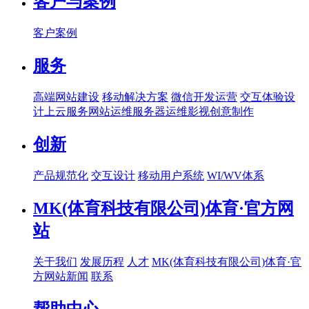
客户与案例
客户案例
服务
高端网站建设
移动解决方案
微信开发运营
交互体验设
计
上云服务
网站运维
服务器运维
影视创意制作
创新
产品规范化
交互设计
移动用户系统
WI/WV体系
MK(体育科技有限公司)体育·官方网
站
关于我们
发展历程
人才
MK(体育科技有限公司)体育·官
方网站新闻
联系
帮助中心