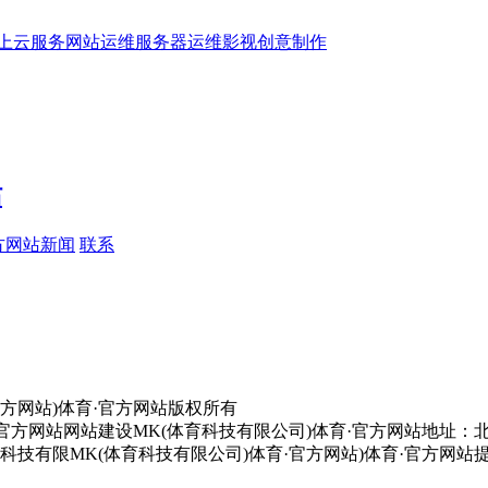
上云服务
网站运维
服务器运维
影视创意制作
站
方网站新闻
联系
·官方网站)体育·官方网站
版权所有
·官方网站网站建设MK(体育科技有限公司)体育·官方网站
地址：北
育科技有限MK(体育科技有限公司)体育·官方网站)体育·官方网站