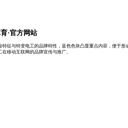
育·官方网站
特征与特变电工的品牌特性，蓝色色块凸显重点内容，便于形成
工在移动互联网的品牌宣传与推广。