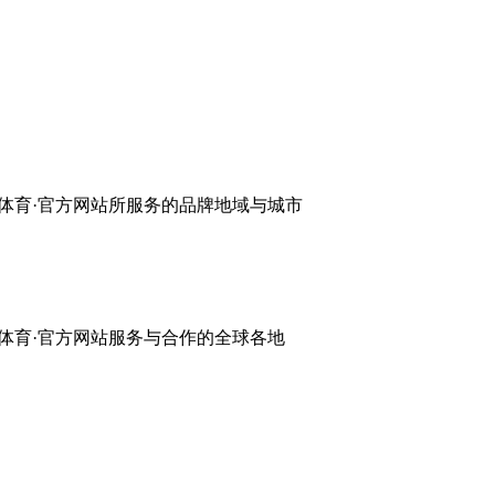
站)体育·官方网站所服务的品牌地域与城市
站)体育·官方网站服务与合作的全球各地