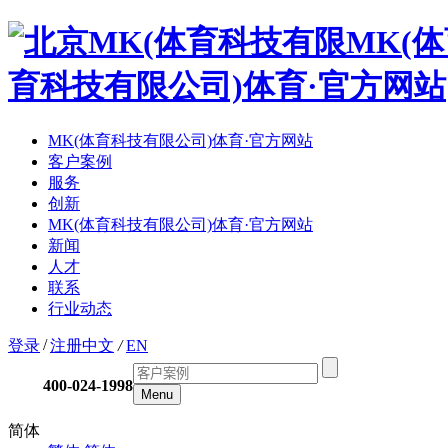
MK(体育科技有限公司)体育·官方网站
客户案例
服务
创新
MK(体育科技有限公司)体育·官方网站
新闻
人才
联系
行业动态
/
登录
注册
中文
/
EN
400-024-1998
Menu
简体