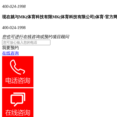
400-024-1998
现在就与MK(体育科技有限MK(体育科技有限公司)体育·官方
400-024-1998
您也可进行在线咨询或预约项目顾问
我要预约
在线咨询