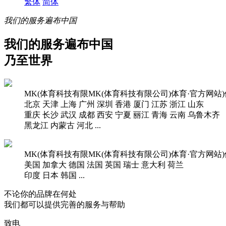
繁体
简体
我们的服务遍布中国
我们的服务遍布中国
乃至世界
MK(体育科技有限MK(体育科技有限公司)体育·官方网
北京
天津
上海
广州
深圳
香港
厦门
江苏
浙江
山东
重庆
长沙
武汉
成都
西安
宁夏
丽江
青海
云南
乌鲁木齐
黑龙江
内蒙古
河北
...
MK(体育科技有限MK(体育科技有限公司)体育·官方网
美国
加拿大
德国
法国
英国
瑞士
意大利
荷兰
印度
日本
韩国
...
不论你的品牌在何处
我们都可以提供完善的服务与帮助
致电