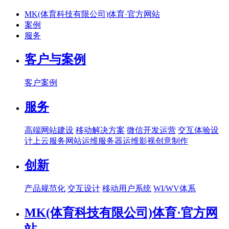
MK(体育科技有限公司)体育·官方网站
案例
服务
客户与案例
客户案例
服务
高端网站建设
移动解决方案
微信开发运营
交互体验设
计
上云服务
网站运维
服务器运维
影视创意制作
创新
产品规范化
交互设计
移动用户系统
WI/WV体系
MK(体育科技有限公司)体育·官方网
站