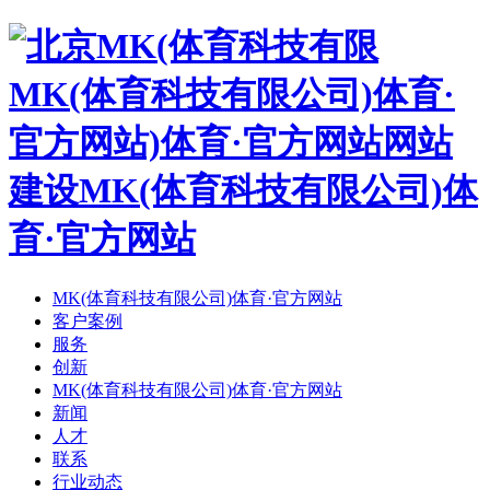
MK(体育科技有限公司)体育·官方网站
客户案例
服务
创新
MK(体育科技有限公司)体育·官方网站
新闻
人才
联系
行业动态