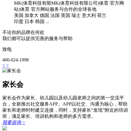
MK(体育科技有限MK(体育科技有限公司)体育·官方网
站)体育·官方网站服务与合作的全球各地
美国
加拿大
德国
法国
英国
瑞士
意大利
荷兰
印度
日本
韩国
...
不论你的品牌在何处
我们都可以提供完善的服务与帮助
致电
400-024-1998
<
>
家长会
家长会作为家长、幼儿园以及幼儿园老师之间的第一交流平
台，全新推出社交服务APP。APP以社交、沟通为核心，帮助
家长和老师时时建立连接，同时，支持家长“发现”附近的培训
班，满足家长、培训机构和老师的多方需求。
我要咨询
>