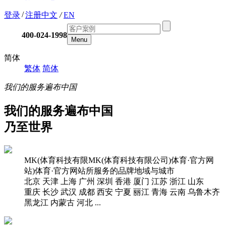
/
登录
注册
中文
/
EN
400-024-1998
Menu
简体
繁体
简体
我们的服务遍布中国
我们的服务遍布中国
乃至世界
MK(体育科技有限MK(体育科技有限公司)体育·官方网
站)体育·官方网站所服务的品牌地域与城市
北京
天津
上海
广州
深圳
香港
厦门
江苏
浙江
山东
重庆
长沙
武汉
成都
西安
宁夏
丽江
青海
云南
乌鲁木齐
黑龙江
内蒙古
河北
...