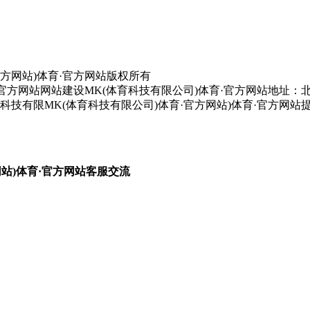
·官方网站)体育·官方网站
版权所有
·官方网站网站建设MK(体育科技有限公司)体育·官方网站
地址：北
育科技有限MK(体育科技有限公司)体育·官方网站)体育·官方网站
网站)体育·官方网站客服交流