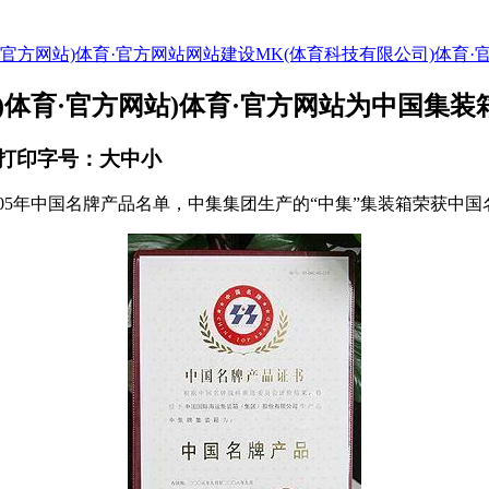
·官方网站)体育·官方网站网站建设MK(体育科技有限公司)体育·
)体育·官方网站)体育·官方网站为中国集
打印
字号：
大
中
小
05年中国名牌产品名单，中集集团生产的“中集”集装箱荣获中国