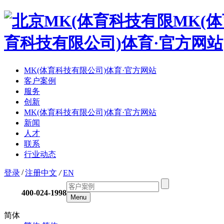
MK(体育科技有限公司)体育·官方网站
客户案例
服务
创新
MK(体育科技有限公司)体育·官方网站
新闻
人才
联系
行业动态
/
登录
注册
中文
/
EN
400-024-1998
Menu
简体