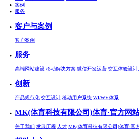
案例
服务
客户与案例
客户案例
服务
高端网站建设
移动解决方案
微信开发运营
交互体验设计
创新
产品规范化
交互设计
移动用户系统
WI/WV体系
MK(体育科技有限公司)体育·官方网
关于我们
发展历程
人才
MK(体育科技有限公司)体育·官