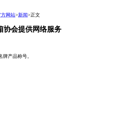
官方网站
>
新闻
>
正文
装箱协会提供网络服务
名牌产品称号。