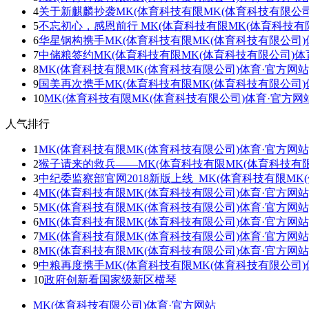
4
关于新麒麟抄袭MK(体育科技有限MK(体育科技有限公司
5
不忘初心，感恩前行 MK(体育科技有限MK(体育科技有
6
华星钢构携手MK(体育科技有限MK(体育科技有限公司)
7
中储粮签约MK(体育科技有限MK(体育科技有限公司)体
8
MK(体育科技有限MK(体育科技有限公司)体育·官方网
9
国美再次携手MK(体育科技有限MK(体育科技有限公司)
10
MK(体育科技有限MK(体育科技有限公司)体育·官方
人气排行
1
MK(体育科技有限MK(体育科技有限公司)体育·官方网
2
猴子请来的救兵——MK(体育科技有限MK(体育科技有限
3
中纪委监察部官网2018新版上线 MK(体育科技有限MK
4
MK(体育科技有限MK(体育科技有限公司)体育·官方网站
5
MK(体育科技有限MK(体育科技有限公司)体育·官方网
6
MK(体育科技有限MK(体育科技有限公司)体育·官方
7
MK(体育科技有限MK(体育科技有限公司)体育·官方网
8
MK(体育科技有限MK(体育科技有限公司)体育·官方网
9
中粮再度携手MK(体育科技有限MK(体育科技有限公司)
10
政府创新看国家级新区横琴
MK(体育科技有限公司)体育·官方网站