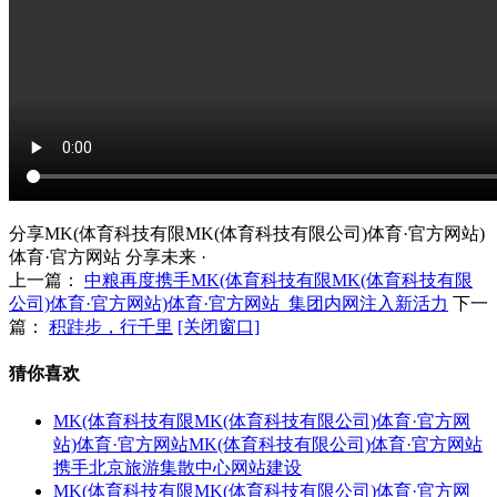
分享MK(体育科技有限MK(体育科技有限公司)体育·官方网站)
体育·官方网站 分享未来 ·
上一篇：
中粮再度携手MK(体育科技有限MK(体育科技有限
公司)体育·官方网站)体育·官方网站 集团内网注入新活力
下一
篇：
积跬步，行千里
[关闭窗口]
猜你喜欢
MK(体育科技有限MK(体育科技有限公司)体育·官方网
站)体育·官方网站MK(体育科技有限公司)体育·官方网站
携手北京旅游集散中心网站建设
MK(体育科技有限MK(体育科技有限公司)体育·官方网