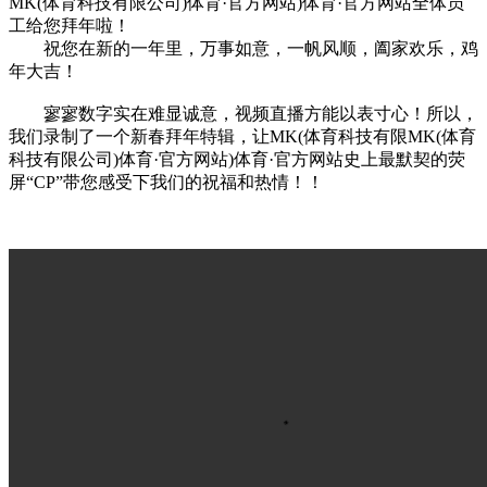
MK(体育科技有限公司)体育·官方网站)体育·官方网站全体员
工给您拜年啦！
祝您在新的一年里，万事如意，一帆风顺，阖家欢乐，鸡
年大吉！
寥寥数字实在难显诚意，视频直播方能以表寸心！所以，
我们录制了一个新春拜年特辑，让MK(体育科技有限MK(体育
科技有限公司)体育·官方网站)体育·官方网站史上最默契的荧
屏“CP”带您感受下我们的祝福和热情！！