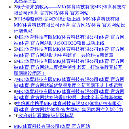
儿私享平台
2
猴子请来的救兵——MK(体育科技有限MK(体育科技有
限公司)体育·官方网站)体育·官方网站
3
中纪委监察部官网2018新版上线 MK(体育科技有限
MK(体育科技有限公司)体育·官方网站)体育·官方网站设
计增色彩
4
MK(体育科技有限MK(体育科技有限公司)体育·官方网
站)体育·官方网站助力SOHO3Q项目成功上线
5
MK(体育科技有限MK(体育科技有限公司)体育·官方网
站)体育·官方网站助力中科曙光，共绘科技新篇章
6
MK(体育科技有限MK(体育科技有限公司)体育·官方网
站)体育·官方网站二度携手泸州老窖，打造品牌宣传互
联网建设闭环！
7
MK(体育科技有限MK(体育科技有限公司)体育·官方网
站)体育·官方网站诚贺复星集团全新官网正式上线运营
8
MK(体育科技有限MK(体育科技有限公司)体育·官方网
站)体育·官方网站签约香驰控股，构建全新品牌新体验
9
中粮再度携手MK(体育科技有限MK(体育科技有限公
司)体育·官方网站)体育·官方网站 集团内网注入新活力
10
政府创新看国家级新区横琴
MK(体育科技有限公司)体育·官方网站