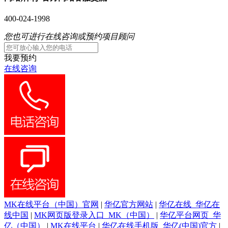
400-024-1998
您也可进行在线咨询或预约项目顾问
我要预约
在线咨询
MK在线平台（中国）官网
|
华亿官方网站
|
华亿在线_华亿在
线中国
|
MK网页版登录入口_MK（中国）
|
华亿平台网页_华
亿（中国）
|
MK在线平台
|
华亿在线手机版_华亿(中国)官方
|