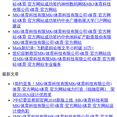
站)体育·官方网站成功签约神州数码网络MK(体育科技
有限公司)体育·官方网站
MK(体育科技有限MK(体育科技有限公司)体育·官方网
站)体育·官方网站成功签约中央广播电视大学门户网站
建设
MK(体育科技有限MK(体育科技有限公司)体育·官方网
站)体育·官方网站成功签约中色地科矿产勘查股份有限
MK(体育科技有限公司)体育·官方网站
Mark新纪录~飞鹤星妈会推文半小时破 10万+
世纪容辉商贸MK(体育科技有限公司)体育·官方网站信
任MK(体育科技有限MK(体育科技有限公司)体育·官方网
站)体育·官方网站专业服务
最新文章
1
简约至美！MK(体育科技有限MK(体育科技有限公司)
体育·官方网站)体育·官方网站倾力打造《锐驰官网》 荣
获2018IAI设计优胜奖
2
中纪委监察部官网2018新版上线 MK(体育科技有限
MK(体育科技有限公司)体育·官方网站)体育·官方网站设
计增色彩
3
MK(体育科技有限MK(体育科技有限公司)体育·官方网