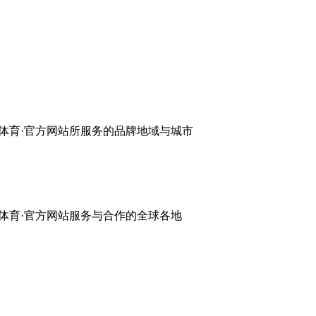
站)体育·官方网站所服务的品牌地域与城市
站)体育·官方网站服务与合作的全球各地