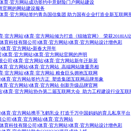
站)体育·官方网站成功签约中意财险门户网站建设
提供官网的网站建设服务
站)体育·官方网站签约青岛国信集团 助力国有企业打造全新互联网
·官方网站)体育·官方网站倾力打造《锐驰官网》 荣获2018IA
(体育科技有限公司)体育·官方网站)体育·官方网站设计增色彩
)体育·官方网站•新春大拜年
)体育·官方网站)体育·官方网站官网的声明
限公司)体育·官方网站)体育·官方网站新年迁新居
体育·官方网站)体育·官方网站 高端网站隆重亮相
育·官方网站)体育·官方网站 粮食巨头拥抱互联网
站)体育·官方网站签约方正 塑造集团互联网品牌形象
体育·官方网站)体育·官方网站 创新升级品牌官网
网站)体育·官方网站协办第二届互联网大会 助力工程建设行业互联
站)体育·官方网站携手飞鹤乳业 打造千万中国妈妈的育儿私享平台
公司)体育·官方网站)体育·官方网站
(体育科技有限公司)体育·官方网站)体育·官方网站设计增色彩