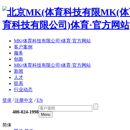
MK(体育科技有限公司)体育·官方网站
客户案例
服务
创新
MK(体育科技有限公司)体育·官方网站
新闻
人才
联系
行业动态
/
登录
注册
中文
/
EN
400-024-1998
Menu
简体