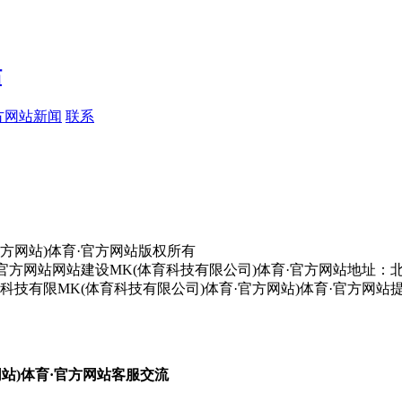
站
方网站新闻
联系
·官方网站)体育·官方网站
版权所有
·官方网站网站建设MK(体育科技有限公司)体育·官方网站
地址：北
育科技有限MK(体育科技有限公司)体育·官方网站)体育·官方网站
网站)体育·官方网站客服交流