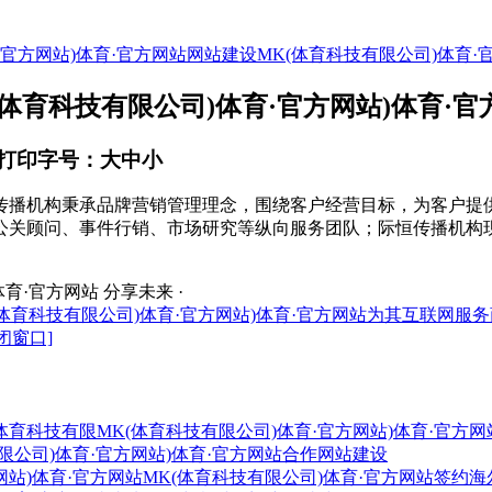
·官方网站)体育·官方网站网站建设MK(体育科技有限公司)体育·
体育科技有限公司)体育·官方网站)体育·
打印
字号：
大
中
小
播机构秉承品牌营销管理理念，围绕客户经营目标，为客户提供
关顾问、事件行销、市场研究等纵向服务团队；际恒传播机构现
育·官方网站 分享未来 ·
体育科技有限公司)体育·官方网站)体育·官方网站为其互联网服务
闭窗口]
体育科技有限MK(体育科技有限公司)体育·官方网站)体育·官方
科技有限公司)体育·官方网站)体育·官方网站合作网站建设
网站)体育·官方网站MK(体育科技有限公司)体育·官方网站签约