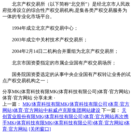
北京产权交易所（以下简称“北交所”）是经北京市人民政
府批准设立的综合性产权交易机构,是集各类产权交易服务为
一体的专业化市场平台。
1994年成立北京产权交易中心；
2003年成立中关村技术产权交易所；
2004年2月14日二机构合并重组为北京产权交易所；
北京市国资委指定的市属企业国有产权交易场所；
国务院国资委选定的从事中央企业国有产权转让业务的试
点产权交易机构之一；
分享MK(体育科技有限MK(体育科技有限公司)体育·官方网站)
体育·官方网站 分享未来 ·
上一篇：
MK(体育科技有限MK(体育科技有限公司)体育·官方
网站)体育·官方网站中标威卢克斯集团网站建设
下一篇：
天
创置业股份有限MK(体育科技有限公司)体育·官方网站再次携
手MK(体育科技有限MK(体育科技有限公司)体育·官方网站)体
育·官方网站
[关闭窗口]