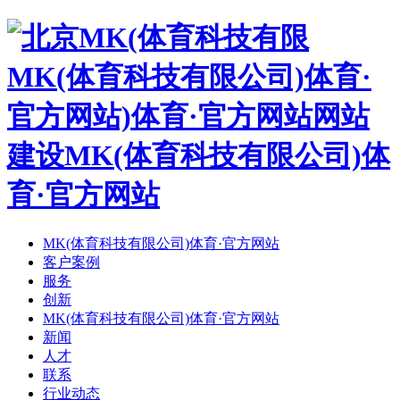
MK(体育科技有限公司)体育·官方网站
客户案例
服务
创新
MK(体育科技有限公司)体育·官方网站
新闻
人才
联系
行业动态