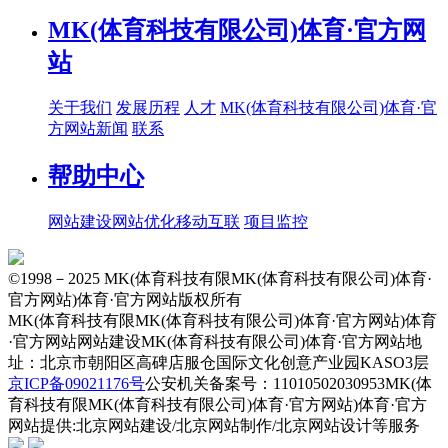
MK(体育科技有限公司)体育·官方网
站
关于我们
发展历程
人才
MK(体育科技有限公司)体育·官
方网站新闻
联系
帮助中心
网站建设
网站优化
移动互联
项目监控
©1998－2025 MK(体育科技有限MK(体育科技有限公司)体育·
官方网站)体育·官方网站
版权所有
MK(体育科技有限MK(体育科技有限公司)体育·官方网站)体育
·官方网站网站建设MK(体育科技有限公司)体育·官方网站
地
址：北京市朝阳区高碑店服仓国际文化创意产业园KASO3层
京ICP备09021176号
公安机关备案号：11010502030953
MK(体
育科技有限MK(体育科技有限公司)体育·官方网站)体育·官方
网站提供:北京网站建设/北京网站制作/北京网站设计等服务