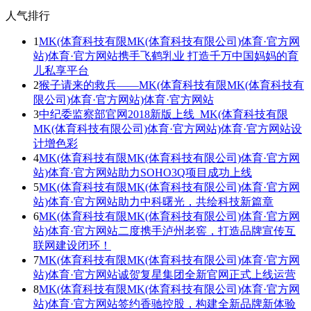
人气排行
1
MK(体育科技有限MK(体育科技有限公司)体育·官方网
站)体育·官方网站携手飞鹤乳业 打造千万中国妈妈的育
儿私享平台
2
猴子请来的救兵——MK(体育科技有限MK(体育科技有
限公司)体育·官方网站)体育·官方网站
3
中纪委监察部官网2018新版上线 MK(体育科技有限
MK(体育科技有限公司)体育·官方网站)体育·官方网站设
计增色彩
4
MK(体育科技有限MK(体育科技有限公司)体育·官方网
站)体育·官方网站助力SOHO3Q项目成功上线
5
MK(体育科技有限MK(体育科技有限公司)体育·官方网
站)体育·官方网站助力中科曙光，共绘科技新篇章
6
MK(体育科技有限MK(体育科技有限公司)体育·官方网
站)体育·官方网站二度携手泸州老窖，打造品牌宣传互
联网建设闭环！
7
MK(体育科技有限MK(体育科技有限公司)体育·官方网
站)体育·官方网站诚贺复星集团全新官网正式上线运营
8
MK(体育科技有限MK(体育科技有限公司)体育·官方网
站)体育·官方网站签约香驰控股，构建全新品牌新体验