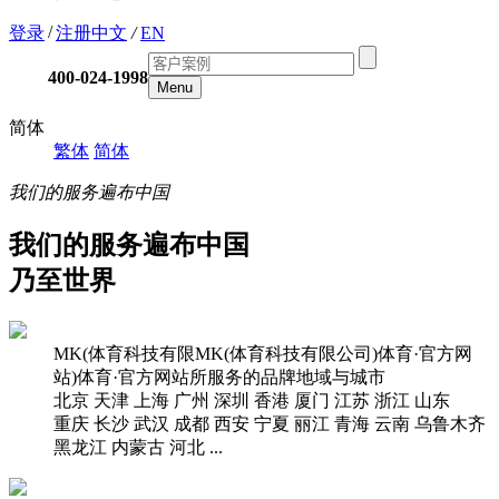
/
登录
注册
中文
/
EN
400-024-1998
Menu
简体
繁体
简体
我们的服务遍布中国
我们的服务遍布中国
乃至世界
MK(体育科技有限MK(体育科技有限公司)体育·官方网
站)体育·官方网站所服务的品牌地域与城市
北京
天津
上海
广州
深圳
香港
厦门
江苏
浙江
山东
重庆
长沙
武汉
成都
西安
宁夏
丽江
青海
云南
乌鲁木齐
黑龙江
内蒙古
河北
...